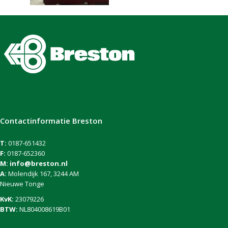
Contactinformatie Breston
T:
0187-651432
F:
0187-652360
M:
info@breston.nl
A:
Molendijk 167, 3244 AM
Nieuwe Tonge
KvK:
23079226
BTW:
NL804008619B01