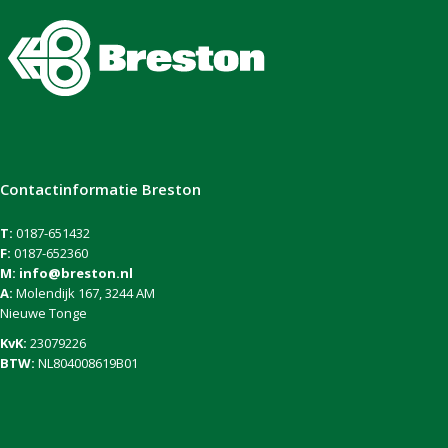
Contactinformatie Breston
T:
0187-651432
F:
0187-652360
M:
info@breston.nl
A:
Molendijk 167, 3244 AM
Nieuwe Tonge
KvK:
23079226
BTW:
NL804008619B01